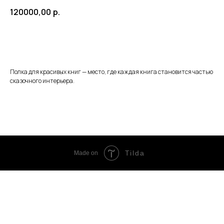
120000,00
р.
Оставить заявку
Полка для красивых книг — место, где каждая книга становится частью
сказочного интерьера.
Tilda
Made on