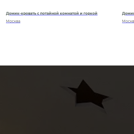
Домик-кровать с потайной комнатой и горкой
Домик
Москва
Моск